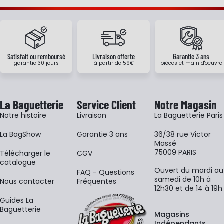
Satisfait ou remboursé
Livraison offerte
Garantie 3 ans
garantie 30 jours
à partir de 59€
pièces et main d'oeuvre
La Baguetterie
Service Client
Notre Magasin
Notre histoire
Livraison
La Baguetterie Paris
La BagShow
Garantie 3 ans
36/38 rue Victor
Massé
75009 PARIS
​Télécharger le
CGV
catalogue
Ouvert du mardi au
FAQ - Questions
samedi de 10h à
Nous contacter
Fréquentes
12h30 et de 14 à 19h
Guides La
Baguetterie
Magasins
Indépendants