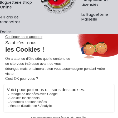
Baguetterie Shop
Licenciés
Online
La Baguetterie
44 ans de
Marseille
rencontres
Écoles
La newsletter
Adresse e-mail
M'
En vous inscrivant à notre newsletter, vous acceptez notre
politique de
confidentialité
.
Retrouvons-nous sur