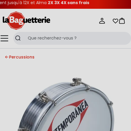
 jusqu'à 12X et Alma
2X 3X 4X sans frais
La Baguetterie
Mes list
Pani
Menu
Recherche
Percussions