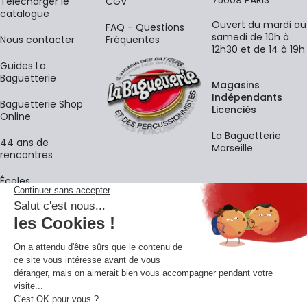
​Télécharger le
CGV
catalogue
Ouvert du mardi au
FAQ - Questions
samedi de 10h à
Nous contacter
Fréquentes
12h30 et de 14 à 19h
Guides La
Baguetterie
Magasins
Indépendants
Baguetterie Shop
Licenciés
Online
La Baguetterie
44 ans de
Marseille
rencontres
Écoles
La newsletter
Adresse e-mail
M'
En vous inscrivant à notre newsletter, vous acceptez notre
politique de
confidentialité
.
Retrouvons-nous sur