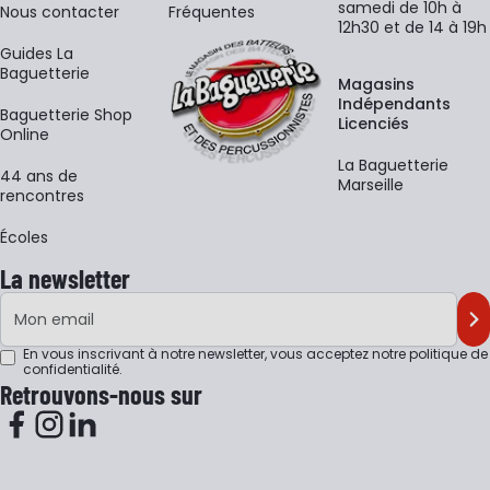
samedi de 10h à
Nous contacter
Fréquentes
12h30 et de 14 à 19h
Guides La
Baguetterie
Magasins
Indépendants
Baguetterie Shop
Licenciés
Online
La Baguetterie
44 ans de
Marseille
rencontres
Écoles
La newsletter
Adresse e-mail
M'
En vous inscrivant à notre newsletter, vous acceptez notre
politique de
confidentialité
.
Retrouvons-nous sur