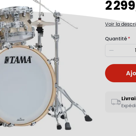
2 29
Voir la descr
Quantité
Diminuer
Ajo
Livra
Expédi