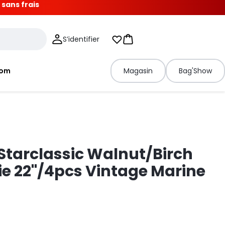
 sans frais
S’identifier
Mes listes d'envies
Panier
tom
Magasin
Bag'Show
tarclassic Walnut/Birch
ie 22"/4pcs Vintage Marine