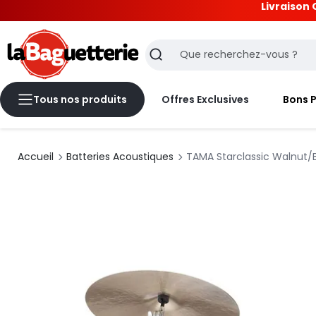
Livraison 
La Baguetterie
Recherche
Tous nos produits
Offres Exclusives
Bons 
Accueil
Batteries Acoustiques
TAMA Starclassic Walnut/B