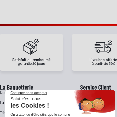
Satisfait ou remboursé
Livraison offert
garantie 30 jours
à partir de 59€
La Baguetterie
Service Client
Notre histoire
Livraison
La BagShow
Garantie 3 ans
​Télécharger le catalogue
CGV