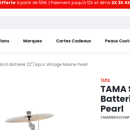
Offerte
à partir de 59€ | Paiement jusqu'à 12X et Alma
2X 3X 4X
Plans
Marques
Cartes Cadeaux
Peaux Cus
irch Batterie 22"/4pcs Vintage Marine Pearl
TAMA
TAMA S
Batter
Pearl
TAMWBR42SVMP