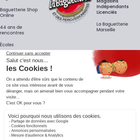
Magasins
Indépendants
Baguetterie Shop
Licenciés
Online
La Baguetterie
44 ans de
Marseille
rencontres
Écoles
La newsletter
Adresse e-mail
M'
En vous inscrivant à notre newsletter, vous acceptez notre
politique de
confidentialité
.
Retrouvons-nous sur