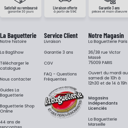
Satisfait ou remboursé
Livraison offerte
Garantie 3 ans
garantie 30 jours
à partir de 59€
pièces et main d'oeuvre
La Baguetterie
Service Client
Notre Magasin
Notre histoire
Livraison
La Baguetterie Paris
La BagShow
Garantie 3 ans
36/38 rue Victor
Massé
75009 PARIS
​Télécharger le
CGV
catalogue
Ouvert du mardi au
FAQ - Questions
samedi de 10h à
Nous contacter
Fréquentes
12h30 et de 14 à 19h
Guides La
Baguetterie
Magasins
Indépendants
Baguetterie Shop
Licenciés
Online
La Baguetterie
44 ans de
Marseille
rencontres