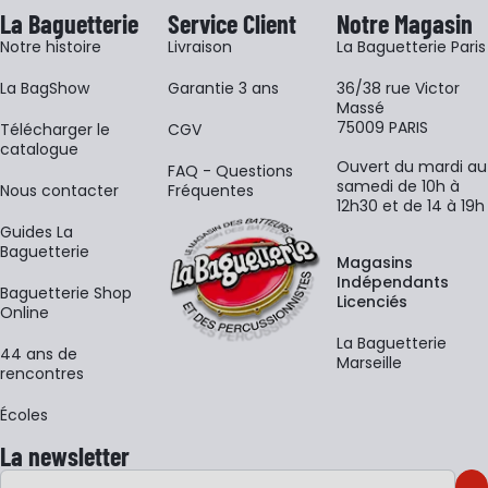
La Baguetterie
Service Client
Notre Magasin
Notre histoire
Livraison
La Baguetterie Paris
La BagShow
Garantie 3 ans
36/38 rue Victor
Massé
75009 PARIS
​Télécharger le
CGV
catalogue
Ouvert du mardi au
FAQ - Questions
samedi de 10h à
Nous contacter
Fréquentes
12h30 et de 14 à 19h
Guides La
Baguetterie
Magasins
Indépendants
Baguetterie Shop
Licenciés
Online
La Baguetterie
44 ans de
Marseille
rencontres
Écoles
La newsletter
Adresse e-mail