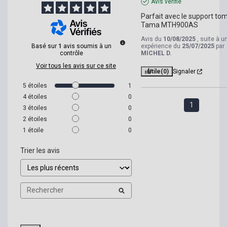
Avis vérifié
Parfait avec le support tom
Tama MTH900AS
Avis du
10/08/2025
, suite à u
Basé sur
1
avis soumis à un
expérience du
25/07/2025
par
contrôle
MICHEL D.
Voir tous les avis sur ce site
Utile
(0)
Signaler
5
étoiles
1
4
étoiles
0
1
3
étoiles
0
2
étoiles
0
1
étoile
0
Trier les avis