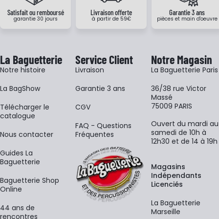
Satisfait ou remboursé
Livraison offerte
Garantie 3 ans
garantie 30 jours
à partir de 59€
pièces et main d'oeuvre
La Baguetterie
Service Client
Notre Magasin
Notre histoire
Livraison
La Baguetterie Paris
La BagShow
Garantie 3 ans
36/38 rue Victor
Massé
75009 PARIS
​Télécharger le
CGV
catalogue
Ouvert du mardi au
FAQ - Questions
samedi de 10h à
Nous contacter
Fréquentes
12h30 et de 14 à 19h
Guides La
Baguetterie
Magasins
Indépendants
Baguetterie Shop
Licenciés
Online
La Baguetterie
44 ans de
Marseille
rencontres