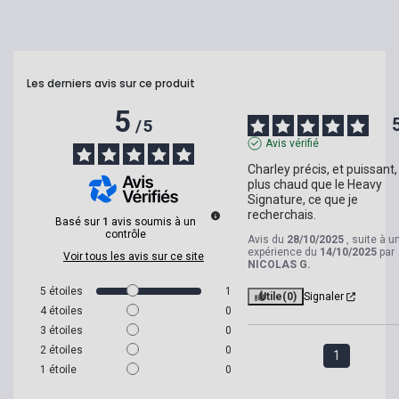
Les derniers avis sur ce produit
5
/
5
Avis vérifié
Charley précis, et puissant,
plus chaud que le Heavy 
Signature, ce que je 
recherchais.
Basé sur
1
avis soumis à un
contrôle
Avis du
28/10/2025
, suite à u
expérience du
14/10/2025
par
Voir tous les avis sur ce site
NICOLAS G.
5
étoiles
1
Utile
(0)
Signaler
4
étoiles
0
3
étoiles
0
2
étoiles
0
1
1
étoile
0