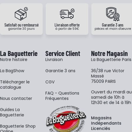
Satisfait ou remboursé
Livraison offerte
Garantie 3 ans
garantie 30 jours
à partir de 59€
pièces et main d'oeuvre
La Baguetterie
Service Client
Notre Magasin
Notre histoire
Livraison
La Baguetterie Paris
La BagShow
Garantie 3 ans
36/38 rue Victor
Massé
75009 PARIS
​Télécharger le
CGV
catalogue
Ouvert du mardi au
FAQ - Questions
samedi de 10h à
Nous contacter
Fréquentes
12h30 et de 14 à 19h
Guides La
Baguetterie
Magasins
Indépendants
Baguetterie Shop
Licenciés
Online