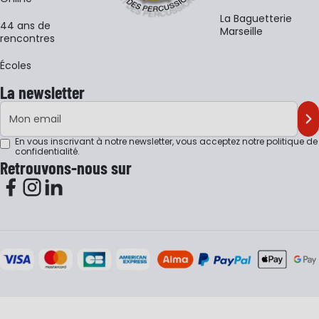
La Baguetterie
44 ans de
Marseille
rencontres
Écoles
La newsletter
Adresse e-mail
M'
En vous inscrivant à notre newsletter, vous acceptez notre
politique de
confidentialité
.
Retrouvons-nous sur