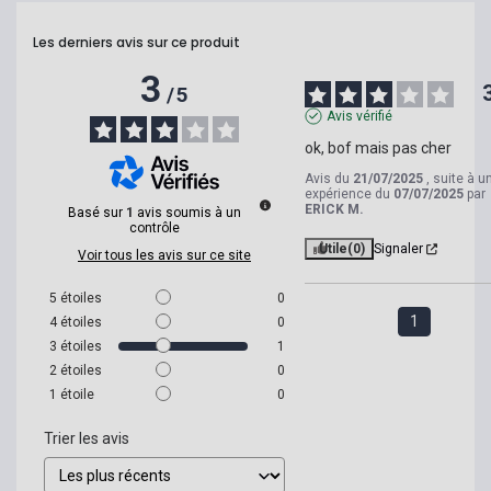
Les derniers avis sur ce produit
3
/
5
Avis vérifié
ok, bof mais pas cher
Avis du
21/07/2025
, suite à u
expérience du
07/07/2025
par
ERICK M.
Basé sur
1
avis soumis à un
contrôle
Utile
(0)
Signaler
Voir tous les avis sur ce site
5
étoiles
0
1
4
étoiles
0
3
étoiles
1
2
étoiles
0
1
étoile
0
Trier les avis