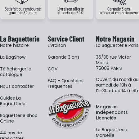
Satisfait ou remboursé
Livraison offerte
Garantie 3 ans
garantie 30 jours
à partir de 59€
pièces et main d'oeuvre
La Baguetterie
Service Client
Notre Magasin
Notre histoire
Livraison
La Baguetterie Paris
La BagShow
Garantie 3 ans
36/38 rue Victor
Massé
75009 PARIS
​Télécharger le
CGV
catalogue
Ouvert du mardi au
FAQ - Questions
samedi de 10h à
Nous contacter
Fréquentes
12h30 et de 14 à 19h
Guides La
Baguetterie
Magasins
Indépendants
Baguetterie Shop
Licenciés
Online
La Baguetterie
44 ans de
Marseille
rencontres