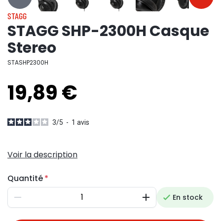
…
…
STAGG
STAGG SHP-2300H Casque
Stereo
STASHP2300H
19,89 €
3
/
5
-
1
avis
Voir la description
Quantité
En stock
Diminuer
Augmenter