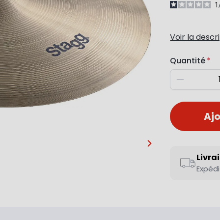
1
Voir la descr
Quantité
Diminuer
Ajo
…
Livra
Expédi