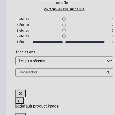
contrôle
Voir tous les avis sur ce site
5
étoiles
0
4
étoiles
0
3
étoiles
0
2
étoiles
0
1
étoile
1
Trier les avis