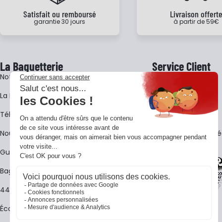
Satisfait ou remboursé
Livraison offert
garantie 30 jours
à partir de 59€
La Baguetterie
Service Client
Notre histoire
Livraison
La BagShow
Garantie 3 ans
​Télécharger le catalogue
CGV
Nous contacter
FAQ - Questions Fr
Guides La Baguetterie
Baguetterie Shop Online
44 ans de rencontres
Écoles