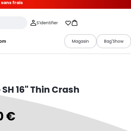
 sans frais
S’identifier
Mes listes d'envies
Panier
tom
Magasin
Bag'Show
SH 16" Thin Crash
0 €