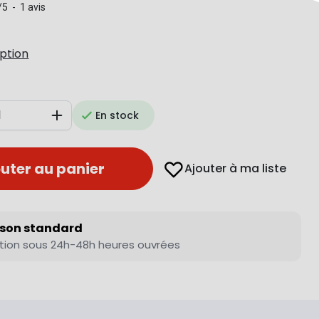
/
5
-
1
avis
iption
En stock
Augmenter
uter au panier
Ajouter à ma liste
ison standard
tion sous 24h-48h heures ouvrées