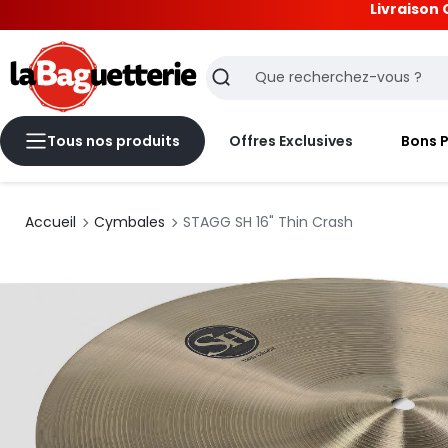
Livraison 
La Baguetterie
Recherche
Tous nos produits
Offres Exclusives
Bons 
Accueil
Cymbales
STAGG SH 16" Thin Crash