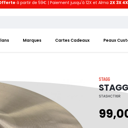
Offerte
à partir de 59€ | Paiement jusqu'à 12X et Alma
2X 3X 4X
Plans
Marques
Cartes Cadeaux
Peaux Cus
STAGG
STAGG 
STASHCT16R
99,0