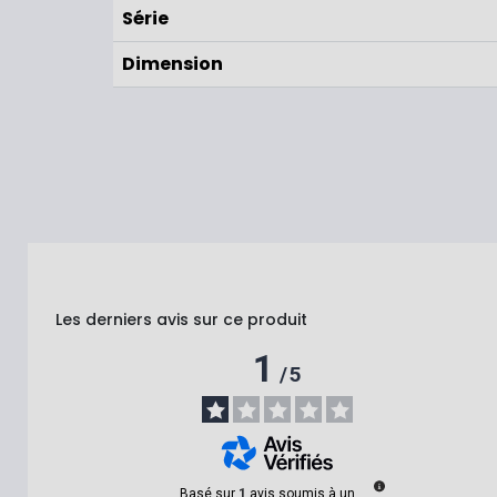
Série
Dimension
Les derniers avis sur ce produit
1
/
5
Basé sur
1
avis soumis à un