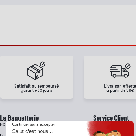
Satisfait ou remboursé
Livraison offert
garantie 30 jours
à partir de 59€
La Baguetterie
Service Client
Notre histoire
Livraison
La BagShow
Garantie 3 ans