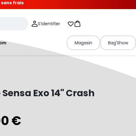
 sans frais
S’identifier
Mes listes d'envies
Panier
tom
Magasin
Bag'Show
Sensa Exo 14" Crash
00 €