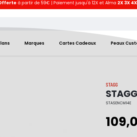
Offerte
à partir de 59€ | Paiement jusqu'à 12X et Alma
2X 3X 4X
Plans
Marques
Cartes Cadeaux
Peaux Cus
STAGG
STAGG 
STASENCM14E
109,