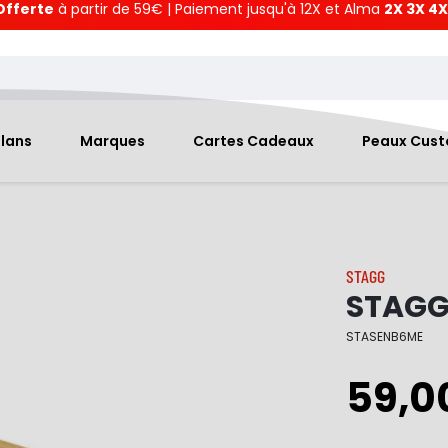
Offerte
à partir de 59€ | Paiement jusqu'à 12X et Alma
2X 3X 4X
Plans
Marques
Cartes Cadeaux
Peaux Cus
STAGG
STAGG 
STASENB6ME
59,0