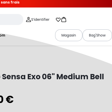
 sans frais
S’identifier
Mes listes d'envies
Panier
tom
Magasin
Bag'Show
Sensa Exo 06" Medium Bell
0 €