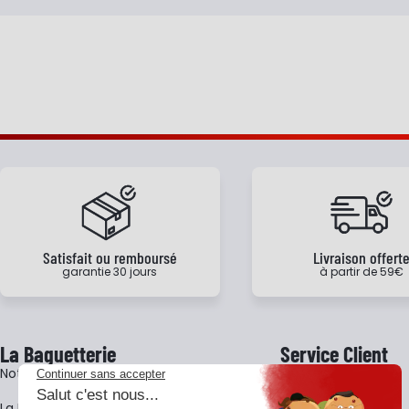
Satisfait ou remboursé
Livraison offert
garantie 30 jours
à partir de 59€
La Baguetterie
Service Client
Notre histoire
Livraison
La BagShow
Garantie 3 ans