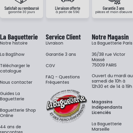
Satisfait ou remboursé
Livraison offerte
Garantie 3 ans
garantie 30 jours
à partir de 59€
pièces et main d'oeuvre
La Baguetterie
Service Client
Notre Magasin
Notre histoire
Livraison
La Baguetterie Paris
La BagShow
Garantie 3 ans
36/38 rue Victor
Massé
75009 PARIS
​Télécharger le
CGV
catalogue
Ouvert du mardi au
FAQ - Questions
samedi de 10h à
Nous contacter
Fréquentes
12h30 et de 14 à 19h
Guides La
Baguetterie
Magasins
Indépendants
Baguetterie Shop
Licenciés
Online
La Baguetterie
44 ans de
Marseille
rencontres