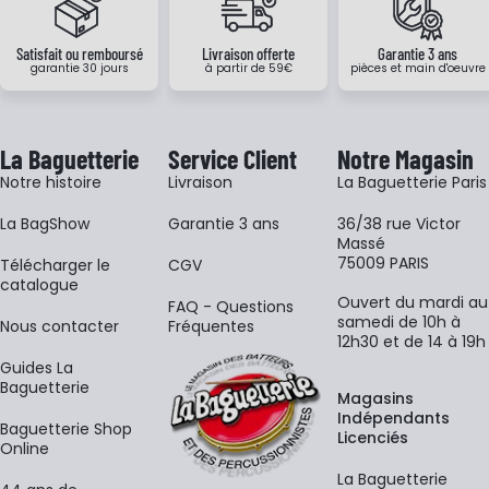
Satisfait ou remboursé
Livraison offerte
Garantie 3 ans
garantie 30 jours
à partir de 59€
pièces et main d'oeuvre
La Baguetterie
Service Client
Notre Magasin
Notre histoire
Livraison
La Baguetterie Paris
La BagShow
Garantie 3 ans
36/38 rue Victor
Massé
75009 PARIS
​Télécharger le
CGV
catalogue
Ouvert du mardi au
FAQ - Questions
samedi de 10h à
Nous contacter
Fréquentes
12h30 et de 14 à 19h
Guides La
Baguetterie
Magasins
Indépendants
Baguetterie Shop
Licenciés
Online
La Baguetterie