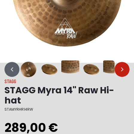
…
…
STAGG
STAGG Myra 14" Raw Hi-
hat
STAMYRHR14RW
289,00 €