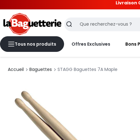
Livraison 
La Baguetterie
Recherche
Tous nos produits
Offres Exclusives
Bons 
Accueil
Baguettes
STAGG Baguettes 7A Maple