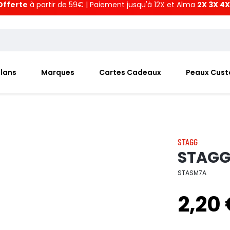
Offerte
à partir de 59€ | Paiement jusqu'à 12X et Alma
2X 3X 4X
Plans
Marques
Cartes Cadeaux
Peaux Cus
STAGG
STAGG
STASM7A
2,20