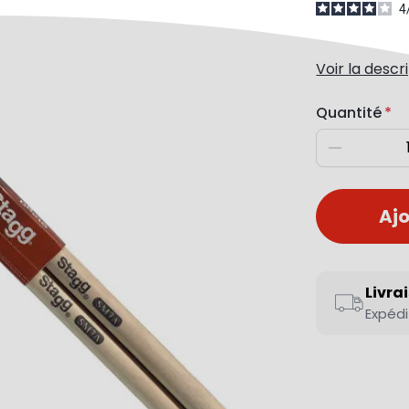
4
Voir la descr
Quantité
Diminuer
Ajo
Livra
Expédi