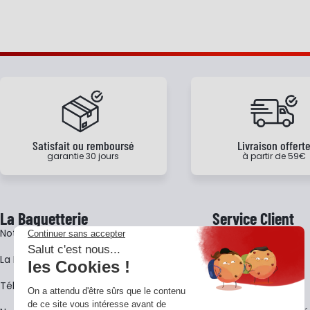
Satisfait ou remboursé
Livraison offert
garantie 30 jours
à partir de 59€
La Baguetterie
Service Client
Notre histoire
Livraison
La BagShow
Garantie 3 ans
​Télécharger le catalogue
CGV