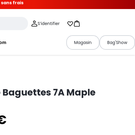
 sans frais
S’identifier
Mes listes d'envies
Panier
tom
Magasin
Bag'Show
 Baguettes 7A Maple
 €