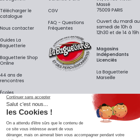
Massé
75009 PARIS
​Télécharger le
CGV
catalogue
Ouvert du mardi au
FAQ - Questions
samedi de 10h à
Nous contacter
Fréquentes
12h30 et de 14 à 19h
Guides La
Baguetterie
Magasins
Indépendants
Baguetterie Shop
Licenciés
Online
La Baguetterie
44 ans de
Marseille
rencontres
Écoles
La newsletter
Adresse e-mail
M'
En vous inscrivant à notre newsletter, vous acceptez notre
politique de
confidentialité
.
Retrouvons-nous sur