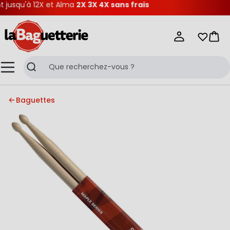
usqu'à 12X et Alma
2X 3X 4X sans frais
La Baguetterie
Mes list
Pani
Menu
Recherche
Baguettes