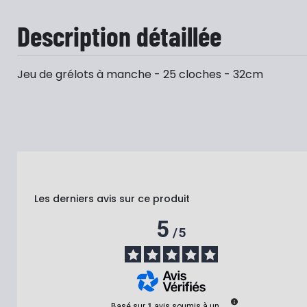
Description détaillée
Jeu de grélots à manche - 25 cloches - 32cm
Les derniers avis sur ce produit
5
/
5
Basé sur
1
avis soumis à un