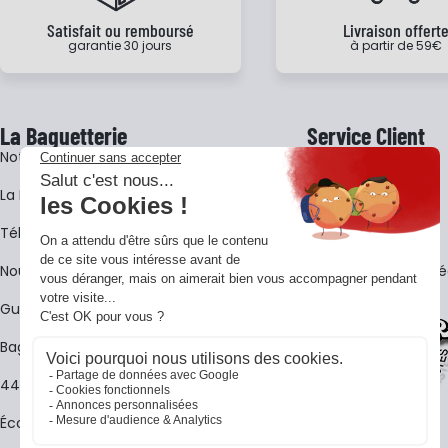
Satisfait ou remboursé
Livraison offert
garantie 30 jours
à partir de 59€
La Baguetterie
Service Client
Notre histoire
Livraison
La BagShow
Garantie 3 ans
​Télécharger le catalogue
CGV
Nous contacter
FAQ - Questions Fr
Guides La Baguetterie
Baguetterie Shop Online
44 ans de rencontres
Écoles