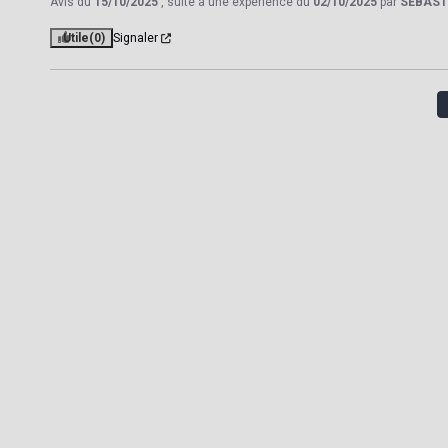
Avis du
15/10/2025
, suite à une expérience du
02/10/2025
par
SEBAST
Utile
(0)
Signaler