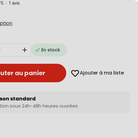
/
5
-
1
avis
iption
En stock
Augmenter
uter au panier
Ajouter à ma liste
ison standard
tion sous 24h-48h heures ouvrées