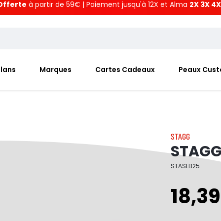
Offerte
à partir de 59€ | Paiement jusqu'à 12X et Alma
2X 3X 4X
Plans
Marques
Cartes Cadeaux
Peaux Cus
STAGG
STAGG
STASLB25
18,39