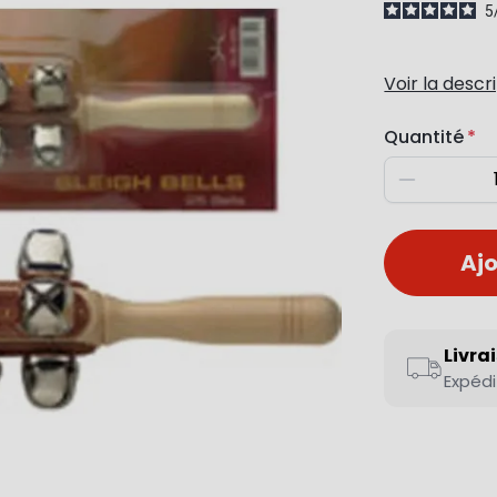
5
Voir la descr
Quantité
Diminuer
Ajo
Livra
Expédi