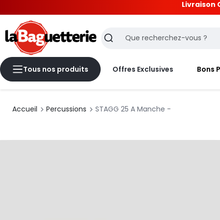
Livraison 
La Baguetterie
Recherche
Tous nos produits
Offres Exclusives
Bons 
Accueil
Percussions
STAGG 25 A Manche -