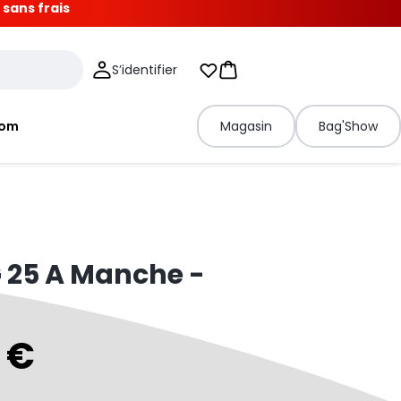
 sans frais
S’identifier
Mes listes d'envies
Panier
tom
Magasin
Bag'Show
 25 A Manche -
 €