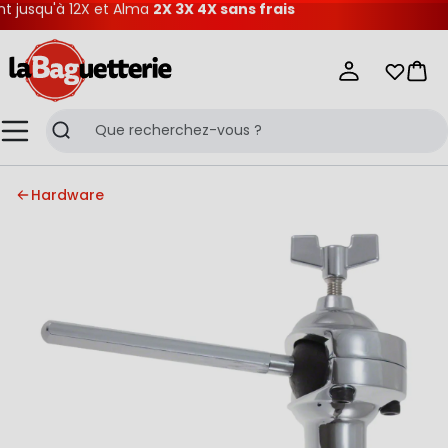
jusqu'à 12X et Alma
2X 3X 4X sans frais
La Baguetterie
Mes list
Pani
Menu
Recherche
Hardware