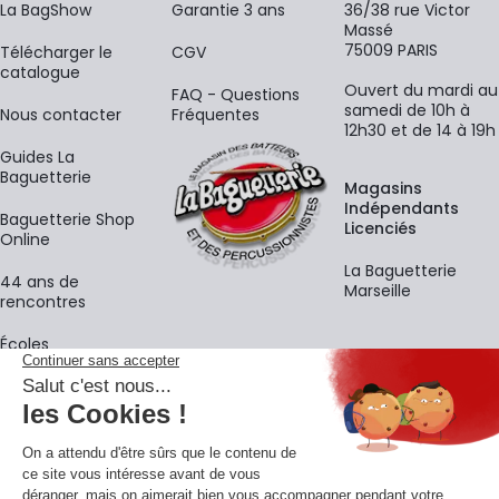
La BagShow
Garantie 3 ans
36/38 rue Victor
Massé
75009 PARIS
​Télécharger le
CGV
catalogue
Ouvert du mardi au
FAQ - Questions
samedi de 10h à
Nous contacter
Fréquentes
12h30 et de 14 à 19h
Guides La
Baguetterie
Magasins
Indépendants
Baguetterie Shop
Licenciés
Online
La Baguetterie
44 ans de
Marseille
rencontres
Écoles
La newsletter
Adresse e-mail
M'
En vous inscrivant à notre newsletter, vous acceptez notre
politique de
confidentialité
.