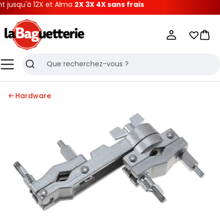
squ'à 12X et Alma
2X 3X 4X sans frais
La Baguetterie
Mes list
Pani
Menu
Recherche
Hardware