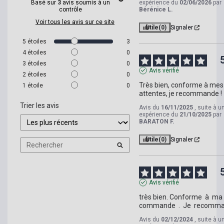
Basé sur
3
avis soumis à un
expérience du
02/06/2026
par
contrôle
Bérénice L.
Voir tous les avis sur ce site
Utile
(0)
Signaler
5
étoiles
3
4
étoiles
0
3
étoiles
0
Avis vérifié
2
étoiles
0
Très bien, conforme à mes 
1
étoile
0
attentes, je recommande !
Trier les avis
Avis du
16/11/2025
, suite à u
expérience du
21/10/2025
par
BARATON F.
Utile
(0)
Signaler
Avis vérifié
très bien. Conforme  à  ma 
commande  .  Je  recomm
Avis du
02/12/2024
, suite à u