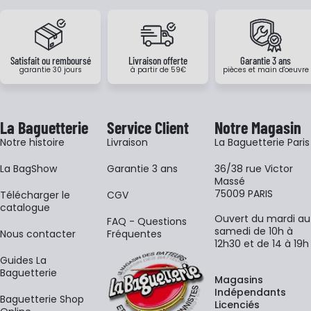
Satisfait ou remboursé
Livraison offerte
Garantie 3 ans
garantie 30 jours
à partir de 59€
pièces et main d'oeuvre
La Baguetterie
Service Client
Notre Magasin
Notre histoire
Livraison
La Baguetterie Paris
La BagShow
Garantie 3 ans
36/38 rue Victor
Massé
75009 PARIS
​Télécharger le
CGV
catalogue
Ouvert du mardi au
FAQ - Questions
samedi de 10h à
Nous contacter
Fréquentes
12h30 et de 14 à 19h
Guides La
Baguetterie
Magasins
Indépendants
Baguetterie Shop
Licenciés