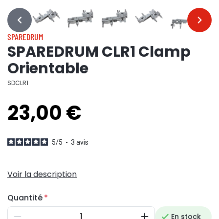
…
…
SPAREDRUM
SPAREDRUM CLR1 Clamp
Orientable
SDCLR1
23,00 €
5
/
5
-
3
avis
Voir la description
Quantité
En stock