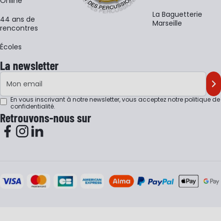
Online
La Baguetterie
44 ans de
Marseille
rencontres
Écoles
La newsletter
Adresse e-mail
M'
En vous inscrivant à notre newsletter, vous acceptez notre
politique de
confidentialité
.
Retrouvons-nous sur