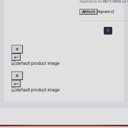
expérience du
08/11/2024
par
Utile
(0)
Signaler
1