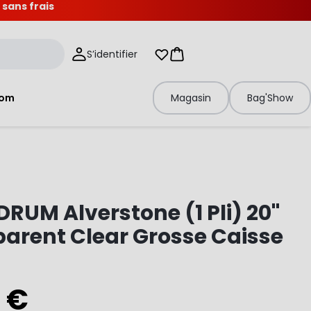
 sans frais
S’identifier
Mes listes d'envies
Panier
tom
Magasin
Bag'Show
RUM Alverstone (1 Pli) 20"
arent Clear Grosse Caisse
0 €