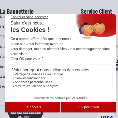
La Baguetterie
Service Client
Notre histoire
Livraison
La BagShow
Garantie 3 ans
​Télécharger le catalogue
CGV
Nous contacter
FAQ - Questions Fr
Guides La Baguetterie
Baguetterie Shop Online
44 ans de rencontres
Écoles