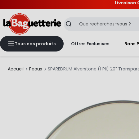
Livraison 
La Baguetterie
Recherche
Tous nos produits
Offres Exclusives
Bons 
Accueil
Peaux
SPAREDRUM Alverstone (1 Pli) 20" Transpar