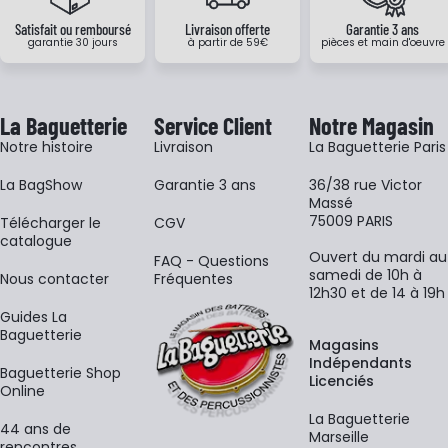
Satisfait ou remboursé
Livraison offerte
Garantie 3 ans
garantie 30 jours
à partir de 59€
pièces et main d'oeuvre
La Baguetterie
Service Client
Notre Magasin
Notre histoire
Livraison
La Baguetterie Paris
La BagShow
Garantie 3 ans
36/38 rue Victor
Massé
75009 PARIS
​Télécharger le
CGV
catalogue
Ouvert du mardi au
FAQ - Questions
samedi de 10h à
Nous contacter
Fréquentes
12h30 et de 14 à 19h
Guides La
Baguetterie
Magasins
Indépendants
Baguetterie Shop
Licenciés
Online
La Baguetterie
44 ans de
Marseille
rencontres