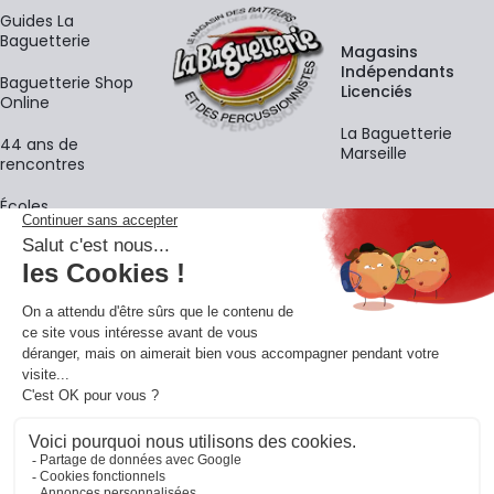
Guides La
Baguetterie
Magasins
Indépendants
Baguetterie Shop
Licenciés
Online
La Baguetterie
44 ans de
Marseille
rencontres
Écoles
La newsletter
Adresse e-mail
M'
En vous inscrivant à notre newsletter, vous acceptez notre
politique de
confidentialité
.
Retrouvons-nous sur