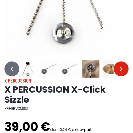
…
…
X PERCUSSION
X PERCUSSION X-Click
Sizzle
XPEGRVXMSIZ
39,00 €
dont 0,24 € d'éco-part.