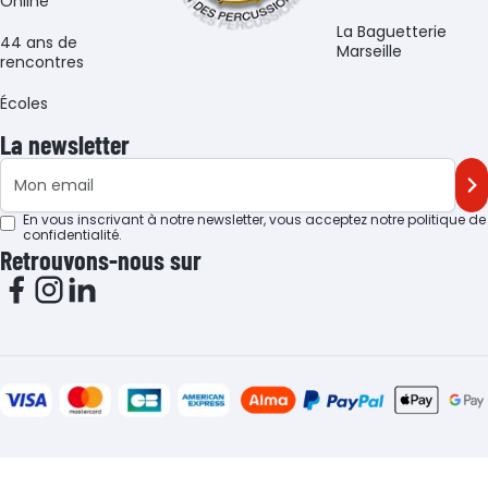
Online
La Baguetterie
44 ans de
Marseille
rencontres
Écoles
La newsletter
Adresse e-mail
M'
En vous inscrivant à notre newsletter, vous acceptez notre
politique de
confidentialité
.
Retrouvons-nous sur