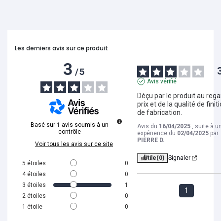
Les derniers avis sur ce produit
3
/
5
Avis vérifié
Déçu par le produit au rega
prix et de la qualité de finiti
de fabrication.
Basé sur
1
avis soumis à un
Avis du
16/04/2025
, suite à u
contrôle
expérience du
02/04/2025
par
PIERRE D.
Voir tous les avis sur ce site
Utile
(0)
Signaler
5
étoiles
0
4
étoiles
0
3
étoiles
1
1
2
étoiles
0
1
étoile
0