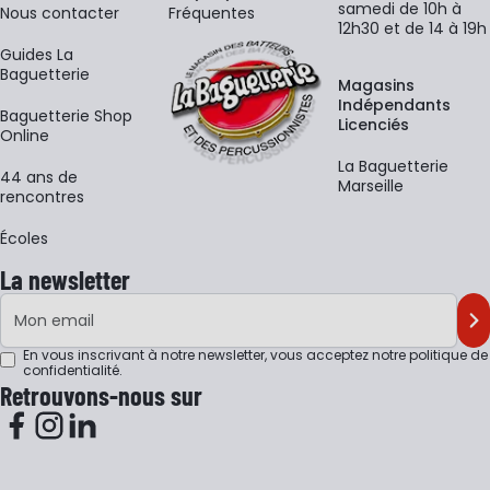
samedi de 10h à
Nous contacter
Fréquentes
12h30 et de 14 à 19h
Guides La
Baguetterie
Magasins
Indépendants
Baguetterie Shop
Licenciés
Online
La Baguetterie
44 ans de
Marseille
rencontres
Écoles
La newsletter
Adresse e-mail
M'
En vous inscrivant à notre newsletter, vous acceptez notre
politique de
confidentialité
.
Retrouvons-nous sur