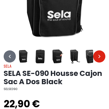
…
…
SELA
SELA SE-090 Housse Cajon
Sac A Dos Black
SELSE090
22,90 €