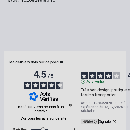
- EAN : 4026929919540
Les derniers avis sur ce produit
4.5
/
5
Avis vérifié
Très bon design, pratique et
facile à transporter
Avis du
19/03/2026
, suite à u
Basé sur
2
avis soumis à un
expérience du
13/02/2026
par
contrôle
Michel P.
Voir tous les avis sur ce site
Utile
(0)
Signaler
5
étoiles
1