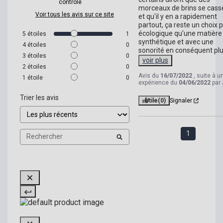
contrôle
morceaux de brins se casse
Voir tous les avis sur ce site
et qu'il y en a rapidement 
partout, ça reste un choix p
écologique qu'une matière 
5
étoiles
1
synthétique et avec une 
4
étoiles
0
sonorité en conséquent plu
3
étoiles
0
voir plus
2
étoiles
0
Avis du
16/07/2022
, suite à u
1
étoile
0
expérience du
04/06/2022
par
Trier les avis
Utile
(0)
Signaler
1