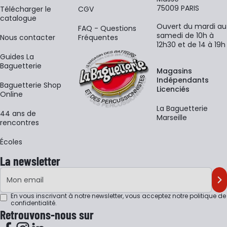
75009 PARIS
​Télécharger le
CGV
catalogue
Ouvert du mardi au
FAQ - Questions
samedi de 10h à
Nous contacter
Fréquentes
12h30 et de 14 à 19h
Guides La
Baguetterie
Magasins
Indépendants
Baguetterie Shop
Licenciés
Online
La Baguetterie
44 ans de
Marseille
rencontres
Écoles
La newsletter
Adresse e-mail
M'
En vous inscrivant à notre newsletter, vous acceptez notre
politique de
confidentialité
.
Retrouvons-nous sur