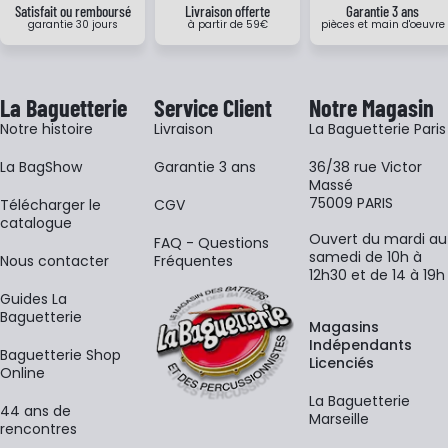
Satisfait ou remboursé
Livraison offerte
Garantie 3 ans
garantie 30 jours
à partir de 59€
pièces et main d'oeuvre
La Baguetterie
Service Client
Notre Magasin
Notre histoire
Livraison
La Baguetterie Paris
La BagShow
Garantie 3 ans
36/38 rue Victor
Massé
75009 PARIS
​Télécharger le
CGV
catalogue
Ouvert du mardi au
FAQ - Questions
samedi de 10h à
Nous contacter
Fréquentes
12h30 et de 14 à 19h
Guides La
Baguetterie
Magasins
Indépendants
Baguetterie Shop
Licenciés
Online
La Baguetterie
44 ans de
Marseille
rencontres