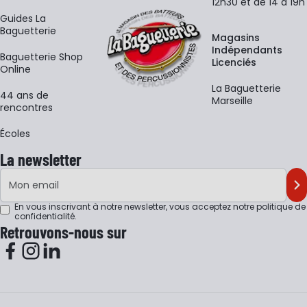
12h30 et de 14 à 19h
Guides La
Baguetterie
Magasins
Indépendants
Baguetterie Shop
Licenciés
Online
La Baguetterie
44 ans de
Marseille
rencontres
Écoles
La newsletter
Adresse e-mail
M'
En vous inscrivant à notre newsletter, vous acceptez notre
politique de
confidentialité
.
Retrouvons-nous sur