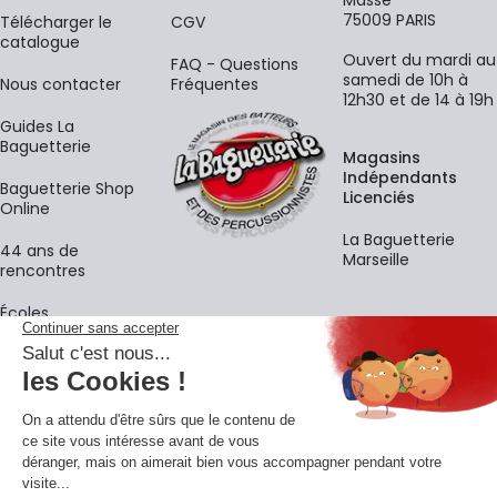
75009 PARIS
​Télécharger le
CGV
catalogue
Ouvert du mardi au
FAQ - Questions
samedi de 10h à
Nous contacter
Fréquentes
12h30 et de 14 à 19h
Guides La
Baguetterie
Magasins
Indépendants
Baguetterie Shop
Licenciés
Online
La Baguetterie
44 ans de
Marseille
rencontres
Écoles
La newsletter
Adresse e-mail
M'
En vous inscrivant à notre newsletter, vous acceptez notre
politique de
confidentialité
.
Retrouvons-nous sur