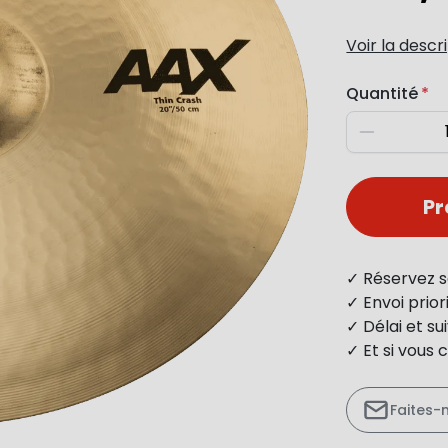
Voir la descr
Quantité
Diminuer
P
✓ Réservez s
✓ Envoi prio
✓ Délai et s
✓ Et si vous 
Faites-