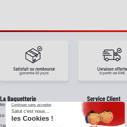
Satisfait ou remboursé
Livraison offert
garantie 30 jours
à partir de 59€
La Baguetterie
Service Client
Notre histoire
Livraison
La BagShow
Garantie 3 ans
​Télécharger le catalogue
CGV