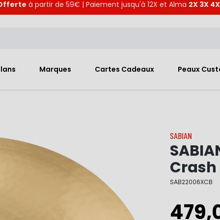
Offerte
à partir de 59€ | Paiement jusqu'à 12X et Alma
2X 3X 4X
Plans
Marques
Cartes Cadeaux
Peaux Cus
SABIAN
SABIAN
Crash
SAB22006XCB
479,