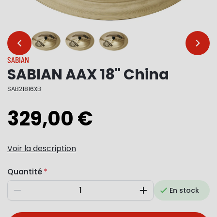
…
…
SABIAN
SABIAN AAX 18" China
SAB21816XB
329,00 €
Voir la description
Quantité
En stock
Diminuer
Augmenter