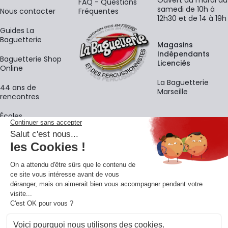
FAQ - Questions
samedi de 10h à
Nous contacter
Fréquentes
12h30 et de 14 à 19h
Guides La
Baguetterie
Magasins
Indépendants
Baguetterie Shop
Licenciés
Online
La Baguetterie
44 ans de
Marseille
rencontres
Écoles
La newsletter
Adresse e-mail
M'
En vous inscrivant à notre newsletter, vous acceptez notre
politique de
confidentialité
.
Retrouvons-nous sur