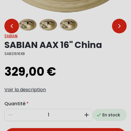
…
…
SABIAN
SABIAN AAX 16" China
SAB21616XB
329,00 €
Voir la description
Quantité
En stock
Diminuer
Augmenter