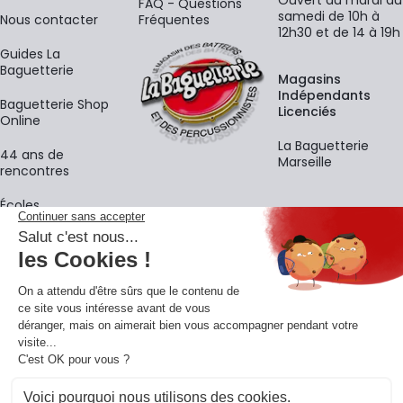
FAQ - Questions
samedi de 10h à
Nous contacter
Fréquentes
12h30 et de 14 à 19h
Guides La
Baguetterie
Magasins
Indépendants
Baguetterie Shop
Licenciés
Online
La Baguetterie
44 ans de
Marseille
rencontres
Écoles
La newsletter
Adresse e-mail
M'
En vous inscrivant à notre newsletter, vous acceptez notre
politique de
confidentialité
.
Retrouvons-nous sur