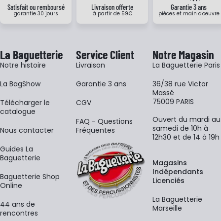
Satisfait ou remboursé
Livraison offerte
Garantie 3 ans
garantie 30 jours
à partir de 59€
pièces et main d'oeuvre
La Baguetterie
Service Client
Notre Magasin
Notre histoire
Livraison
La Baguetterie Paris
La BagShow
Garantie 3 ans
36/38 rue Victor
Massé
75009 PARIS
​Télécharger le
CGV
catalogue
Ouvert du mardi au
FAQ - Questions
samedi de 10h à
Nous contacter
Fréquentes
12h30 et de 14 à 19h
Guides La
Baguetterie
Magasins
Indépendants
Baguetterie Shop
Licenciés
Online
La Baguetterie
44 ans de
Marseille
rencontres