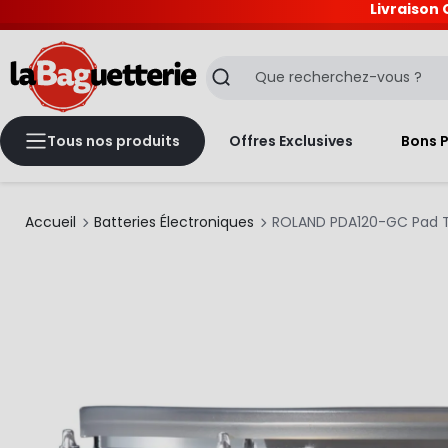
Livraison 
La Baguetterie
Recherche
Tous nos produits
Offres Exclusives
Bons 
Accueil
Batteries Électroniques
ROLAND PDA120-GC Pad To