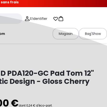
 sans frais
S’identifier
Mes listes d'envies
Panier
tom
Magasin
Bag'Show
D PDA120-GC Pad Tom 12"
ic Design - Gloss Cherry
00 €
dont 0,24 € d'éco-part.