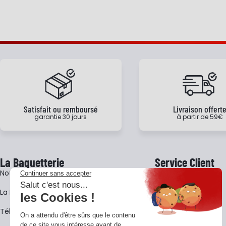
Satisfait ou remboursé
Livraison offert
garantie 30 jours
à partir de 59€
La Baguetterie
Service Client
Notre histoire
Livraison
La BagShow
Garantie 3 ans
​Télécharger le catalogue
CGV