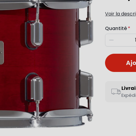
Voir la descr
Quantité
Diminuer
Ajo
Livra
Expédi