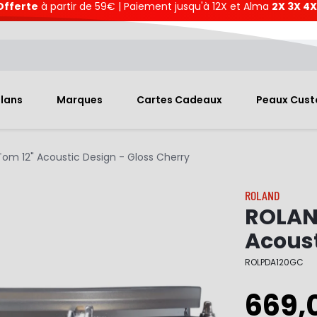
Offerte
à partir de 59€ | Paiement jusqu'à 12X et Alma
2X 3X 4X
Plans
Marques
Cartes Cadeaux
Peaux Cus
m 12" Acoustic Design - Gloss Cherry
ROLAND
ROLAN
Acoust
ROLPDA120GC
669,