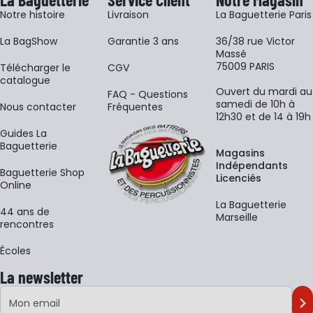
Notre histoire
Livraison
La Baguetterie Paris
La BagShow
Garantie 3 ans
36/38 rue Victor
Massé
75009 PARIS
​Télécharger le
CGV
catalogue
Ouvert du mardi au
FAQ - Questions
samedi de 10h à
Nous contacter
Fréquentes
12h30 et de 14 à 19h
Guides La
Baguetterie
Magasins
Indépendants
Baguetterie Shop
Licenciés
Online
La Baguetterie
44 ans de
Marseille
rencontres
Écoles
La newsletter
Adresse e-mail
M'