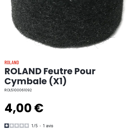
ROLAND
ROLAND Feutre Pour
Cymbale (X1)
ROL5100061092
4,00 €
1
/
5
-
1
avis