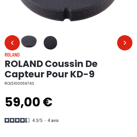
…
…
ROLAND
ROLAND Coussin De
Capteur Pour KD-9
ROL5100059743
59,00 €
4.3
/
5
-
4
avis