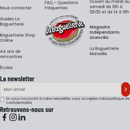
Ouvert du mardi au
FAQ - Questions
samedi de 10h à
Nous contacter
Fréquentes
12h30 et de 14 à 19h
Guides La
Baguetterie
Magasins
Indépendants
Baguetterie Shop
Licenciés
Online
La Baguetterie
44 ans de
Marseille
rencontres
Écoles
La newsletter
Adresse e-mail
M'
En vous inscrivant à notre newsletter, vous acceptez notre
politique de
confidentialité
.
Retrouvons-nous sur