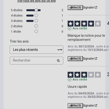
Voir tous les avis sur ce site
Utile
(0)
Signaler
5
étoiles
2
4
étoiles
1
3
étoiles
1
2
étoiles
0
Avis vérifié
1
étoile
0
Manque la notice pour le 
remplacement
Trier les avis
Avis du
30/12/2024
, suite à u
expérience du
15/12/2024
par
Utile
(0)
Signaler
Avis vérifié
Usure rapide
Avis du
04/03/2024
, suite à u
expérience du
20/02/2024
par
Utile
(0)
Signaler