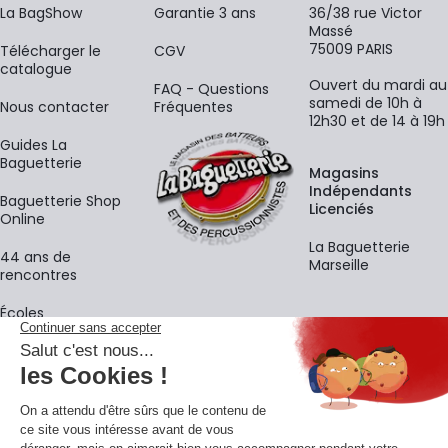
La BagShow
Garantie 3 ans
36/38 rue Victor
Massé
75009 PARIS
​Télécharger le
CGV
catalogue
Ouvert du mardi au
FAQ - Questions
samedi de 10h à
Nous contacter
Fréquentes
12h30 et de 14 à 19h
Guides La
Baguetterie
Magasins
Indépendants
Baguetterie Shop
Licenciés
Online
La Baguetterie
44 ans de
Marseille
rencontres
Écoles
La newsletter
Adresse e-mail
M'
En vous inscrivant à notre newsletter, vous acceptez notre
politique de
confidentialité
.