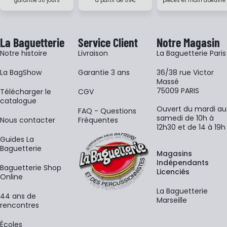
garantie 30 jours
à partir de 59€
pièces et main d'oeuvre
La Baguetterie
Service Client
Notre Magasin
Notre histoire
Livraison
La Baguetterie Paris
La BagShow
Garantie 3 ans
36/38 rue Victor
Massé
75009 PARIS
​Télécharger le
CGV
catalogue
Ouvert du mardi au
FAQ - Questions
samedi de 10h à
Nous contacter
Fréquentes
12h30 et de 14 à 19h
Guides La
Baguetterie
Magasins
Indépendants
Baguetterie Shop
Licenciés
Online
La Baguetterie
44 ans de
Marseille
rencontres
Écoles