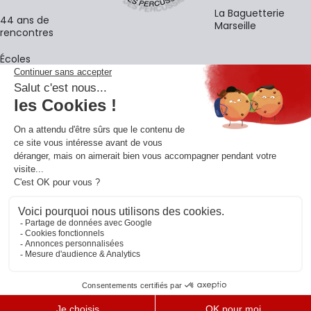
La Baguetterie
44 ans de
Marseille
rencontres
Écoles
La newsletter
Adresse e-mail
M'
En vous inscrivant à notre newsletter, vous acceptez notre
politique de
confidentialité
.
Retrouvons-nous sur