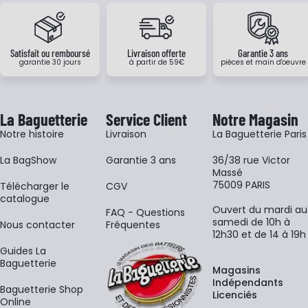
Satisfait ou remboursé
Livraison offerte
Garantie 3 ans
garantie 30 jours
à partir de 59€
pièces et main d'oeuvre
La Baguetterie
Service Client
Notre Magasin
Notre histoire
Livraison
La Baguetterie Paris
La BagShow
Garantie 3 ans
36/38 rue Victor
Massé
75009 PARIS
​Télécharger le
CGV
catalogue
Ouvert du mardi au
FAQ - Questions
samedi de 10h à
Nous contacter
Fréquentes
12h30 et de 14 à 19h
Guides La
Baguetterie
Magasins
Indépendants
Baguetterie Shop
Licenciés
Online