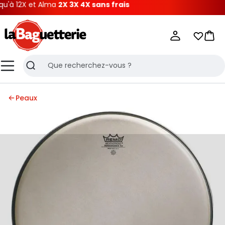
à 12X et Alma
2X 3X 4X sans frais
La Baguetterie
Mes list
Pani
Menu
Recherche
Peaux