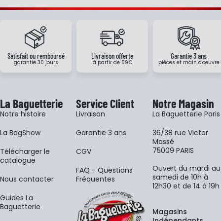
Satisfait ou remboursé
Livraison offerte
Garantie 3 ans
garantie 30 jours
à partir de 59€
pièces et main d'oeuvre
La Baguetterie
Service Client
Notre Magasin
Notre histoire
Livraison
La Baguetterie Paris
La BagShow
Garantie 3 ans
36/38 rue Victor
Massé
75009 PARIS
​Télécharger le
CGV
catalogue
Ouvert du mardi au
FAQ - Questions
samedi de 10h à
Nous contacter
Fréquentes
12h30 et de 14 à 19h
Guides La
Baguetterie
Magasins
Indépendants