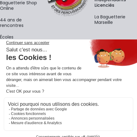
Baguetterie Shop
Licenciés
Online
La Baguetterie
44 ans de
Marseille
rencontres
Écoles
La newsletter
Adresse e-mail
M'
En vous inscrivant à notre newsletter, vous acceptez notre
politique de
confidentialité
.
Retrouvons-nous sur