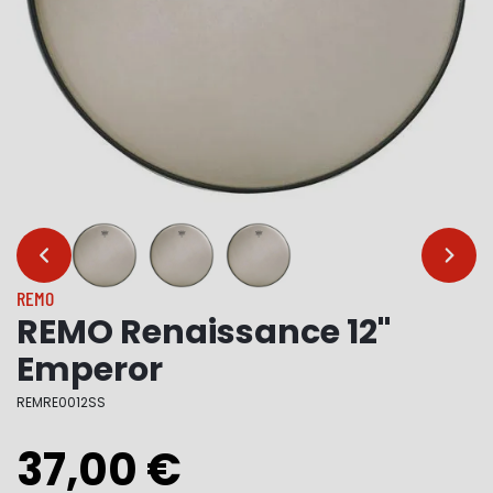
…
…
REMO
REMO Renaissance 12"
Emperor
REMRE0012SS
37,00 €