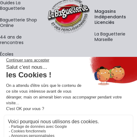
Guides La
Baguetterie
Magasins
Indépendants
Baguetterie Shop
Licenciés
Online
La Baguetterie
44 ans de
Marseille
rencontres
Écoles
La newsletter
Adresse e-mail
M'
En vous inscrivant à notre newsletter, vous acceptez notre
politique de
confidentialité
.
Retrouvons-nous sur