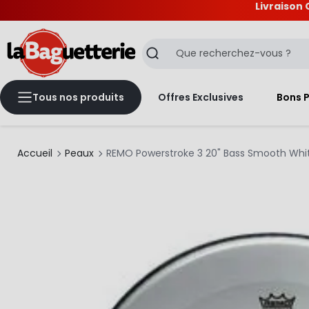
Livraison 
La Baguetterie
Recherche
Tous nos produits
Offres Exclusives
Bons 
Accueil
Peaux
REMO Powerstroke 3 20" Bass Smooth Whi