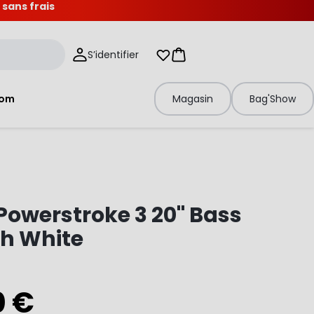
 sans frais
S’identifier
Mes listes d'envies
Panier
tom
Magasin
Bag'Show
owerstroke 3 20" Bass
h White
0 €