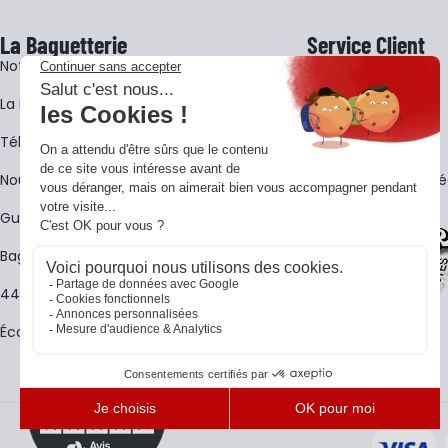
La Baguetterie
Service Client
Notre histoire
Livraison
La BagShow
Garantie 3 ans
​Télécharger le catalogue
CGV
Nous contacter
FAQ - Questions Fr
Guides La Baguetterie
Baguetterie Shop Online
44 ans de rencontres
Écoles