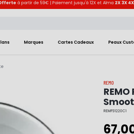
Offerte
à partir de 59€ | Paiement jusqu'à 12X et Alma
2X 3X 4X
Plans
Marques
Cartes Cadeaux
Peaux Cus
te
REMO
REMO P
Smoot
REMP31220C1
67,0