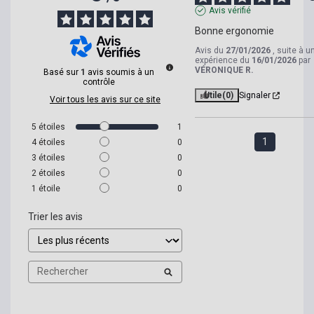
Avis vérifié
Bonne ergonomie
Avis du
27/01/2026
, suite à u
expérience du
16/01/2026
par
VÉRONIQUE R.
Basé sur
1
avis soumis à un
contrôle
Utile
(0)
Signaler
Voir tous les avis sur ce site
5
étoiles
1
1
4
étoiles
0
3
étoiles
0
2
étoiles
0
1
étoile
0
Trier les avis