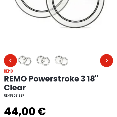
…
…
REMO
REMO Powerstroke 3 18"
Clear
REMP30318BP
44,00 €