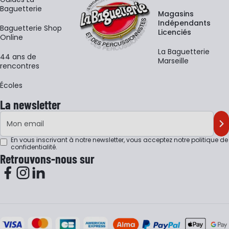
Baguetterie
Magasins
Indépendants
Baguetterie Shop
Licenciés
Online
La Baguetterie
44 ans de
Marseille
rencontres
Écoles
La newsletter
Adresse e-mail
M'
En vous inscrivant à notre newsletter, vous acceptez notre
politique de
confidentialité
.
Retrouvons-nous sur