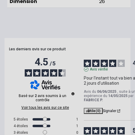
Dimension
26"
Les derniers avis sur ce produit
4.5
/
5
Avis vérifié
Pour l'instant tout va bien a
2 jours d'utilisation
Avis du
06/06/2025
, suite à u
Basé sur
2
avis soumis à un
expérience du
14/05/2025
par
contrôle
FABRICE P.
Voir tous les avis sur ce site
Utile
(0)
Signaler
5
étoiles
1
4
étoiles
1
3
étoiles
0