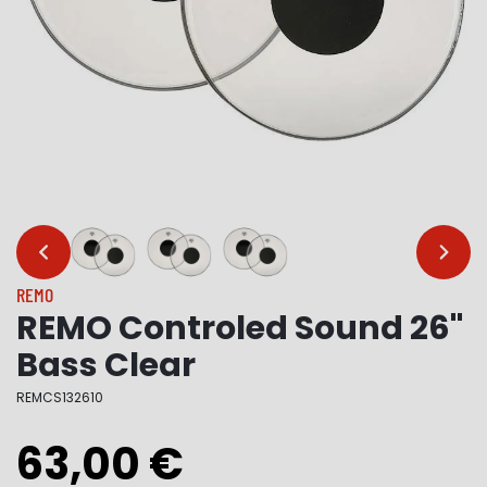
…
…
REMO
REMO Controled Sound 26"
Bass Clear
REMCS132610
63,00 €