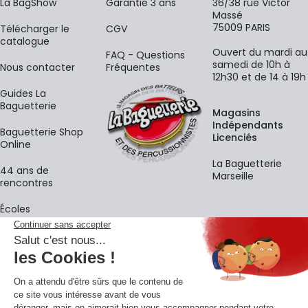
La BagShow
Garantie 3 ans
36/38 rue Victor
Massé
75009 PARIS
​Télécharger le
CGV
catalogue
Ouvert du mardi au
FAQ - Questions
samedi de 10h à
Nous contacter
Fréquentes
12h30 et de 14 à 19h
Guides La
Baguetterie
Magasins
Indépendants
Baguetterie Shop
Licenciés
Online
La Baguetterie
44 ans de
Marseille
rencontres
Écoles
La newsletter
Adresse e-mail
M'
En vous inscrivant à notre newsletter, vous acceptez notre
politique de
confidentialité
.
Retrouvons-nous sur