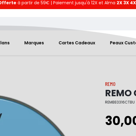
Offerte
à partir de 59€ | Paiement jusqu'à 12X et Alma
2X 3X 4X
Plans
Marques
Cartes Cadeaux
Peaux Cus
REMO
REMO C
REMBE0316CTBU
30,0