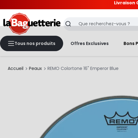
Livraison 
La Baguetterie
Recherche
Tous nos produits
Offres Exclusives
Bons 
Accueil
Peaux
REMO Colortone 16" Emperor Blue