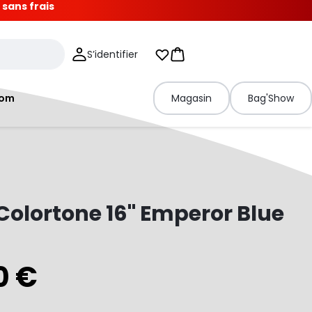
 sans frais
S’identifier
Mes listes d'envies
Panier
tom
Magasin
Bag'Show
olortone 16" Emperor Blue
0 €