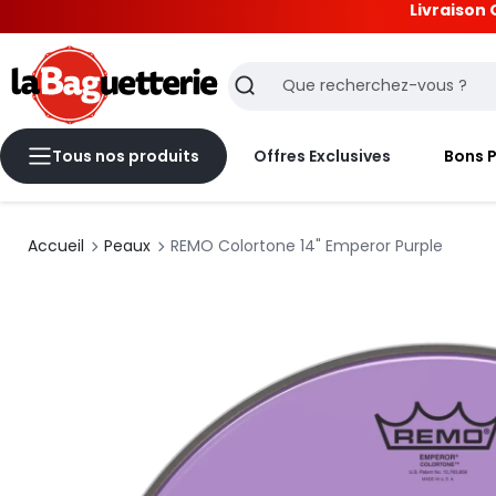
Livraison 
La Baguetterie
Recherche
Tous nos produits
Offres Exclusives
Bons 
Accueil
Peaux
REMO Colortone 14" Emperor Purple