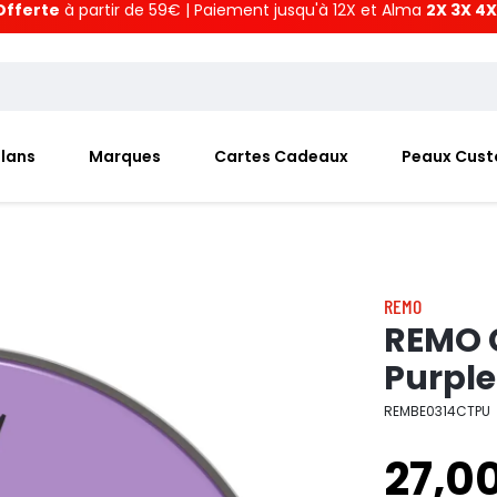
Offerte
à partir de 59€ | Paiement jusqu'à 12X et Alma
2X 3X 4X
Plans
Marques
Cartes Cadeaux
Peaux Cus
REMO
REMO C
Purple
REMBE0314CTPU
27,0