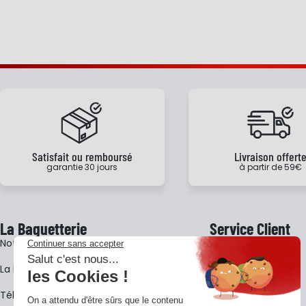
Satisfait ou remboursé
Livraison offert
garantie 30 jours
à partir de 59€
La Baguetterie
Service Client
Notre histoire
Livraison
La BagShow
Garantie 3 ans
​Télécharger le catalogue
CGV