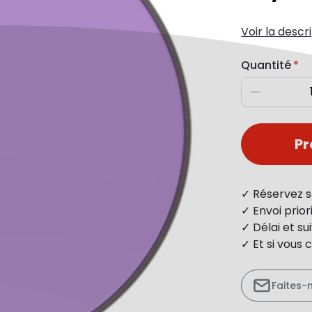
Voir la descr
Quantité
Diminuer
P
✓ Réservez s
✓ Envoi prio
✓ Délai et s
✓ Et si vous 
Faites-