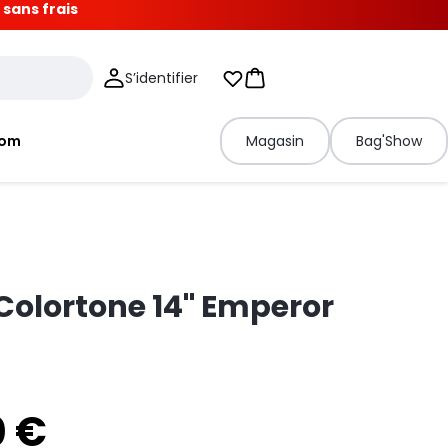
 sans frais
S’identifier
Mes listes d'envies
Panier
tom
Magasin
Bag'Show
olortone 14" Emperor
0 €