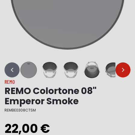
…
…
REMO
REMO Colortone 08"
Emperor Smoke
REMBE0308CTSM
22,00 €