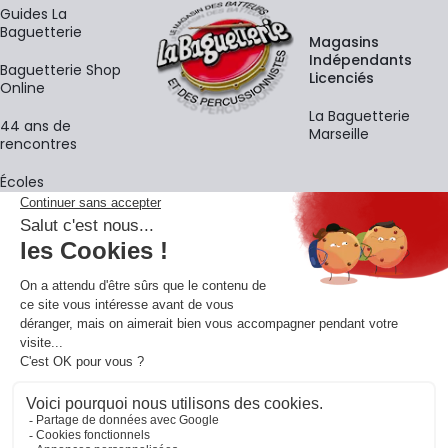
Guides La
Baguetterie
Magasins
Indépendants
Baguetterie Shop
Licenciés
Online
La Baguetterie
44 ans de
Marseille
rencontres
Écoles
La newsletter
Adresse e-mail
M'
En vous inscrivant à notre newsletter, vous acceptez notre
politique de
confidentialité
.
Retrouvons-nous sur