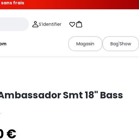
 sans frais
S’identifier
Mes listes d'envies
Panier
tom
Magasin
Bag'Show
Ambassador Smt 18" Bass
T
0 €