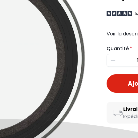
5
Voir la descr
Quantité
Diminuer
Ajo
Livra
Expédi