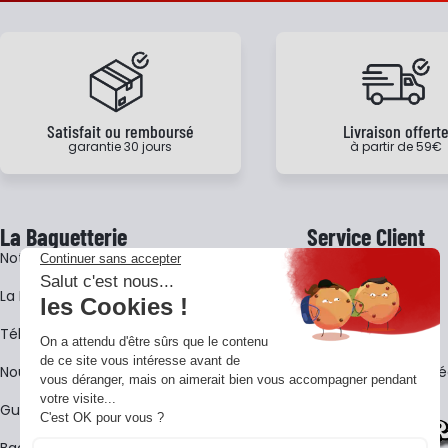
Satisfait ou remboursé
Livraison offert
garantie 30 jours
à partir de 59€
La Baguetterie
Service Client
Notre histoire
Livraison
La BagShow
Garantie 3 ans
​Télécharger le catalogue
CGV
Nous contacter
FAQ - Questions Fr
Guides La Baguetterie
Baguetterie Shop Online