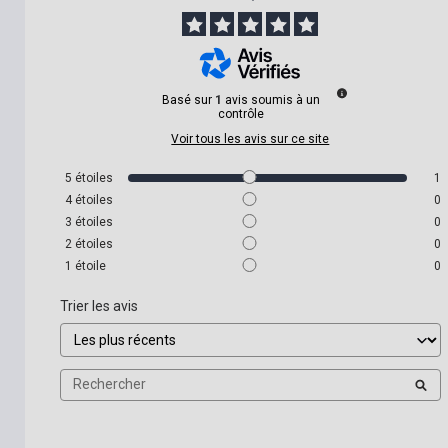
Basé sur
1
avis soumis à un
contrôle
Voir tous les avis sur ce site
5
étoiles
1
4
étoiles
0
3
étoiles
0
2
étoiles
0
1
étoile
0
Trier les avis