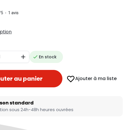
/
5
-
1
avis
iption
En stock
Augmenter
uter au panier
Ajouter à ma liste
ison standard
tion sous 24h-48h heures ouvrées