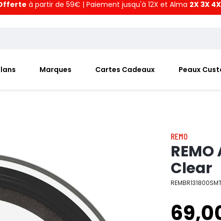
Offerte
à partir de 59€ | Paiement jusqu'à 12X et Alma
2X 3X 4X
Plans
Marques
Cartes Cadeaux
Peaux Cus
REMO
REMO 
Clear
REMBR131800SM
69,0