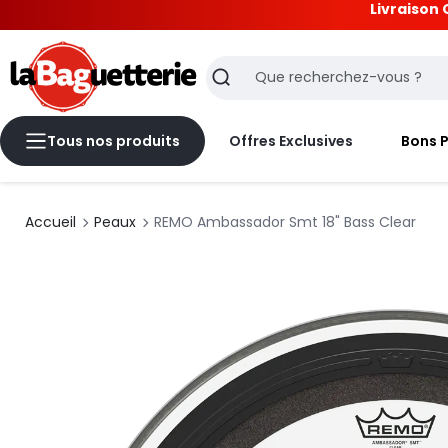
Livraison 
La Baguetterie
Recherche
Tous nos produits
Offres Exclusives
Bons 
Accueil
Peaux
REMO Ambassador Smt 18" Bass Clear